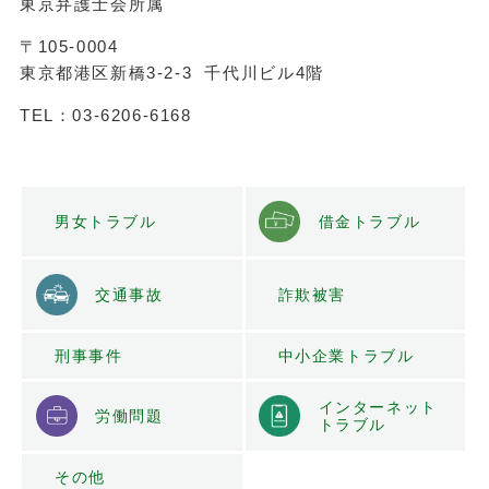
東京弁護士会所属
r
n
〒105-0004
東京都港区新橋3-2-3 千代川ビル4階
a
t
TEL：03-6206-6168
i
v
e
男女トラブル
借金トラブル
:
交通事故
詐欺被害
中小企業トラブ
刑事事件
ル
インターネット
労働問題
トラブル