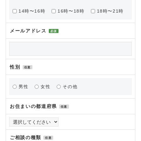
14時〜16時
16時〜18時
18時〜21時
メールアドレス
必須
性別
任意
男性
女性
その他
お住まいの都道府県
任意
ご相談の種類
任意