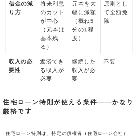
借金の減
将来利息
元本を大
原則とし
り方
のカット
幅に減額
て全額免
が中心
（概ね5
除
（元本は
分の1程
基本残
度）
る）
収入の必
返済でき
継続した
不要
要性
る収入が
収入が必
必要
要
住宅ローン特則が使える条件——かなり
厳格です
住宅ローン特則は、特定の債権者（住宅ローン会社）