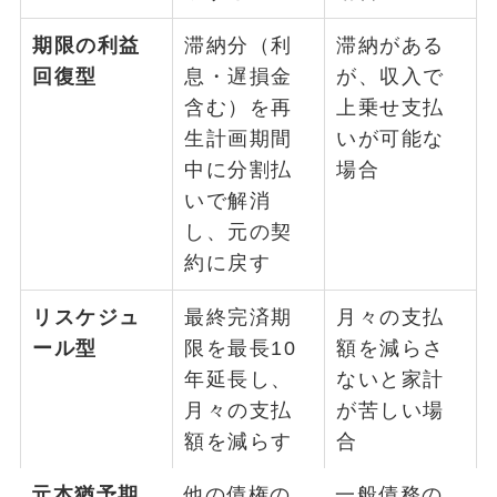
期限の利益
滞納分（利
滞納がある
回復型
息・遅損金
が、収入で
含む）を再
上乗せ支払
生計画期間
いが可能な
中に分割払
場合
いで解消
し、元の契
約に戻す
リスケジュ
最終完済期
月々の支払
ール型
限を最長10
額を減らさ
年延長し、
ないと家計
月々の支払
が苦しい場
額を減らす
合
元本猶予期
他の債権の
一般債務の