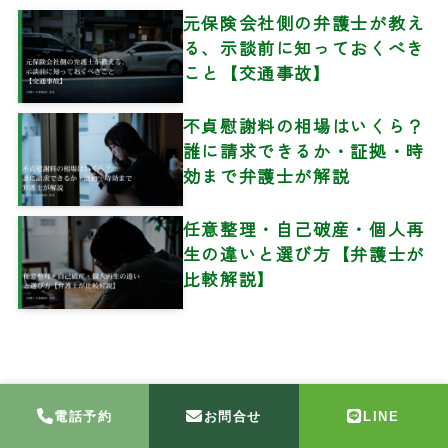
元保険会社側の弁護士が教え
る、示談前に知っておくべき
こと【交通事故】
不貞慰謝料の相場はいくら？
誰に請求できるか・証拠・時
効まで弁護士が解説
任意整理・自己破産・個人再
生の違いと選び方【弁護士が
比較解説】
電話予約
お問合せ
LINE
サイトマップ
個人情報保護方針
お問い合わせ