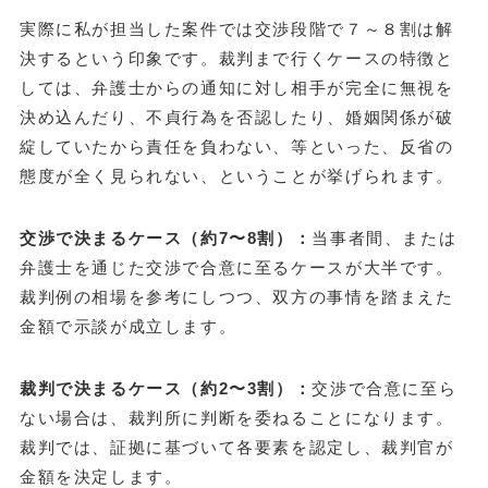
実際に私が担当した案件では交渉段階で７～８割は解
決するという印象です。裁判まで行くケースの特徴と
しては、弁護士からの通知に対し相手が完全に無視を
決め込んだり、不貞行為を否認したり、婚姻関係が破
綻していたから責任を負わない、等といった、反省の
態度が全く見られない、ということが挙げられます。
交渉で決まるケース（約7〜8割）：
当事者間、または
弁護士を通じた交渉で合意に至るケースが大半です。
裁判例の相場を参考にしつつ、双方の事情を踏まえた
金額で示談が成立します。
裁判で決まるケース（約2〜3割）：
交渉で合意に至ら
ない場合は、裁判所に判断を委ねることになります。
裁判では、証拠に基づいて各要素を認定し、裁判官が
金額を決定します。