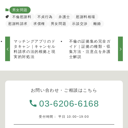
男女問題
不倫慰謝料
不貞行為
弁護士
慰謝料相場
慰謝料請求
求償権
男女問題
示談交渉
離婚
マッチングアプリのド
不倫の証拠集め完全ガ
タキャン｜キャンセル
イド｜証拠の種類・収
料請求の法的根拠と現
集方法・注意点を弁護
実的対処法
士解説
お問い合わせ・ご相談はこちら
03-6206-6168
受付時間： 平日 10:00~19:00