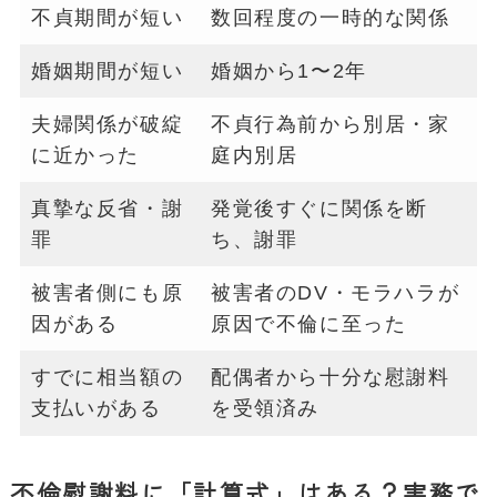
不貞期間が短い
数回程度の一時的な関係
婚姻期間が短い
婚姻から1〜2年
夫婦関係が破綻
不貞行為前から別居・家
に近かった
庭内別居
真摯な反省・謝
発覚後すぐに関係を断
罪
ち、謝罪
被害者側にも原
被害者のDV・モラハラが
因がある
原因で不倫に至った
すでに相当額の
配偶者から十分な慰謝料
支払いがある
を受領済み
不倫慰謝料に「計算式」はある？実務で